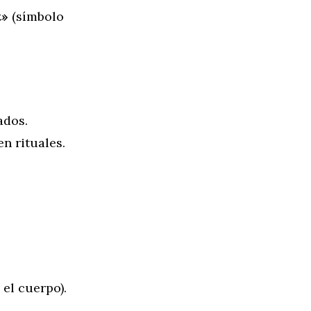
t»
(símbolo
ados.
n rituales.
el cuerpo).