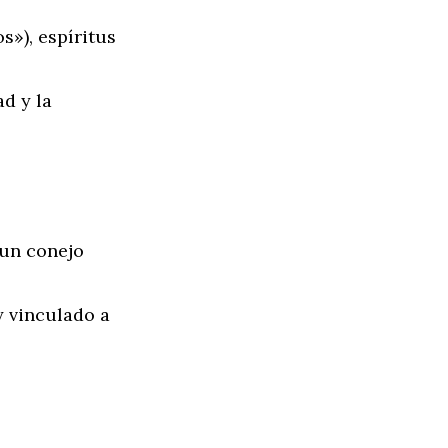
s»), espíritus
ad y la
 un conejo
y vinculado a