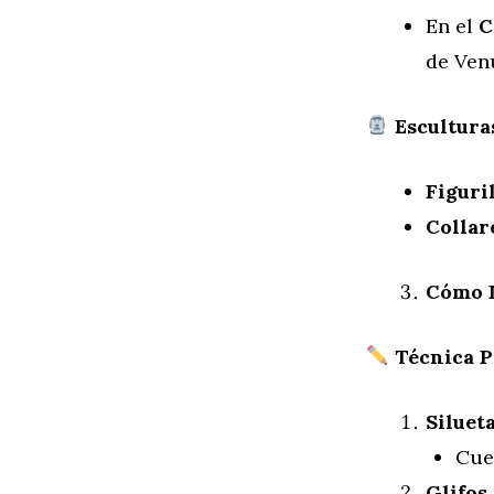
En el
C
de Venu
Esculturas
Figuril
Collar
Cómo D
Técnica P
Silueta
Cue
Glifos