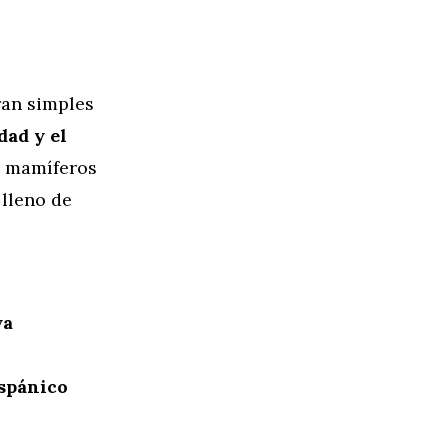
ran simples
idad y el
s mamíferos
 lleno de
ya
ispánico