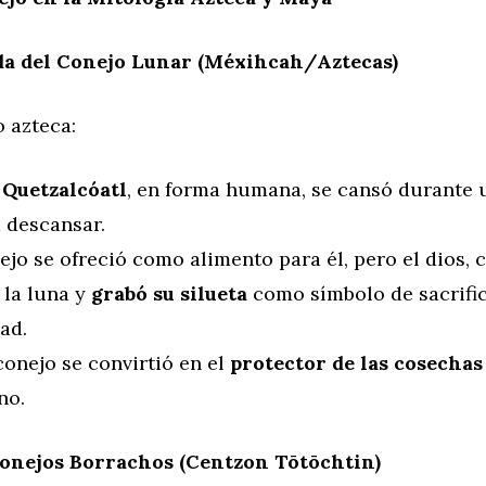
a del Conejo Lunar (Méxihcah/Aztecas)
 azteca:
s
Quetzalcóatl
, en forma humana, se cansó durante u
 descansar.
jo se ofreció como alimento para él, pero el dios, 
 la luna y
grabó su silueta
como símbolo de sacrific
ad.
 conejo se convirtió en el
protector de las cosechas
no.
onejos Borrachos (Centzon Tōtōchtin)