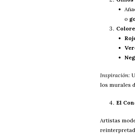
Aña
o
go
Colore
Roj
Ver
Neg
Inspiración:
U
los murales 
El Con
Artistas mo
reinterpreta