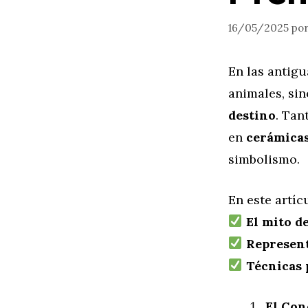
16/05/2025
po
En las antigu
animales, si
destino
. Tan
en
cerámicas
simbolismo.
En este artíc
El mito d
Represent
Técnicas 
El Con