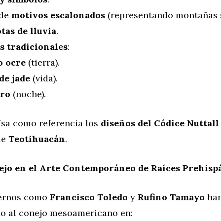
de
motivos escalonados
(representando montañas 
tas de lluvia
.
s tradicionales
:
o ocre
(tierra).
de jade
(vida).
ro
(noche).
sa como referencia los
diseños del Códice Nuttall
de
Teotihuacán
.
ejo en el Arte Contemporáneo de Raíces Prehisp
dernos como
Francisco Toledo
y
Rufino Tamayo
ha
do al conejo mesoamericano en: