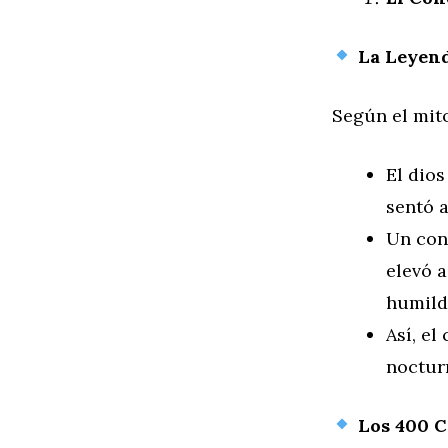
La Leyend
Según el mito
El dio
sentó a
Un cone
elevó a
humild
Así, el
noctur
Los 400 C