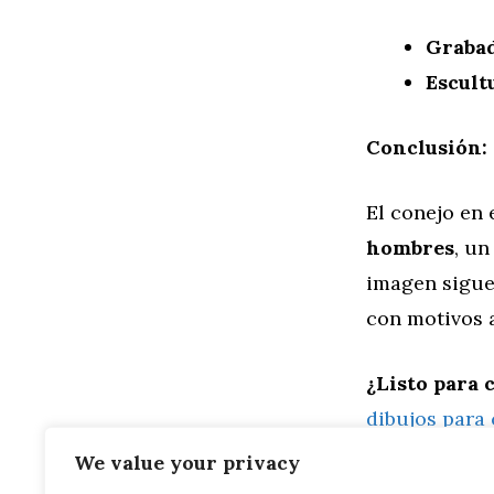
Graba
Escult
Conclusión: 
El conejo en 
hombres
, un
imagen sigue
con motivos 
¿Listo para 
dibujos para
We value your privacy
Categorías
Familia
,
Gen