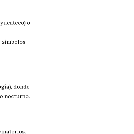
 yucateco) o
y símbolos
gía), donde
lo nocturno.
inatorios.