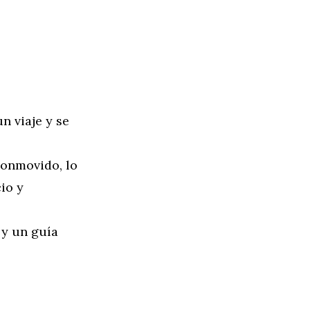
n viaje y se
conmovido, lo
io y
y un guía