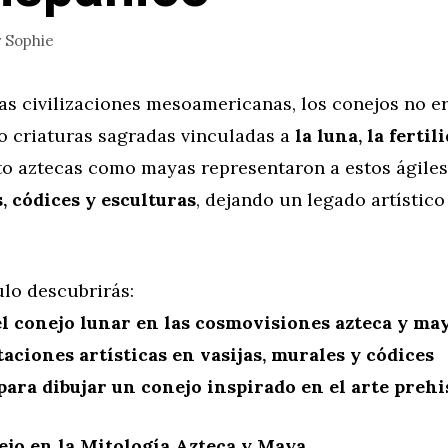
r
Sophie
as civilizaciones mesoamericanas, los conejos no e
no criaturas sagradas vinculadas a
la luna, la fertil
to aztecas como mayas representaron a estos ágile
, códices y esculturas
, dejando un legado artístico
ulo descubrirás:
el conejo lunar en las cosmovisiones azteca y ma
aciones artísticas en vasijas, murales y códices
para dibujar un conejo inspirado en el arte preh
ejo en la Mitología Azteca y Maya