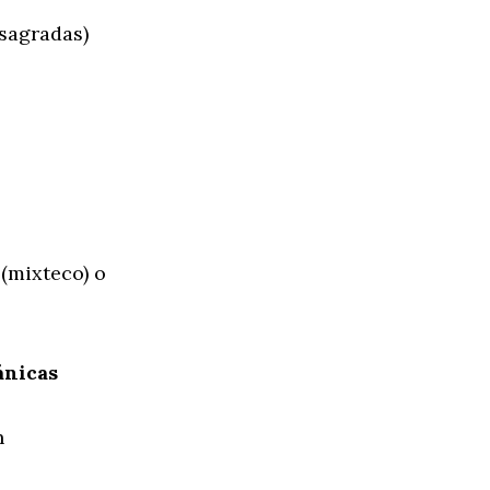
sagradas)
(mixteco) o
ánicas
n