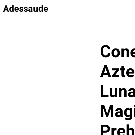
Saltar
Adessaude
al
contenido
Cone
Azte
Luna
Magi
Preh