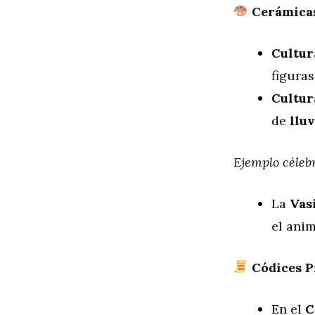
Cerámicas
Cultur
figuras
Cultur
de
lluv
Ejemplo céleb
La
Vas
el anim
Códices P
En el
C