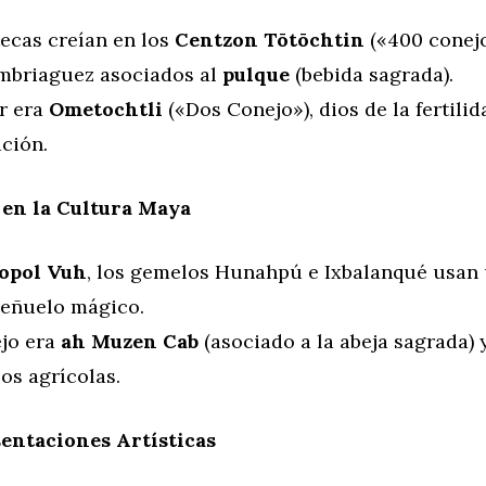
tecas creían en los
Centzon Tōtōchtin
(«400 conejo
embriaguez asociados al
pulque
(bebida sagrada).
er era
Ometochtli
(«Dos Conejo»), dios de la fertilid
ción.
 en la Cultura Maya
opol Vuh
, los gemelos Hunahpú e Ixbalanqué usan
eñuelo mágico.
ejo era
ah Muzen Cab
(asociado a la abeja sagrada) 
los agrícolas.
entaciones Artísticas