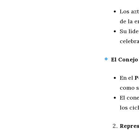
Los az
de la 
Su líd
celebra
El Conejo
En el
P
como s
El con
los cic
Repres