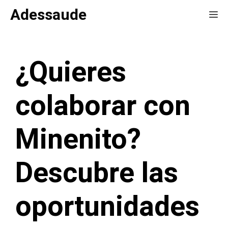
Saltar
Adessaude
Me
al
contenido
¿Quieres
colaborar con
Minenito?
Descubre las
oportunidades